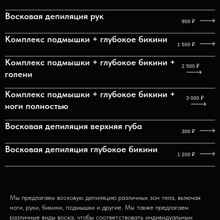
Восковая депиляция рук
900
₽
Комплекс подмышки + глубокое бикини
1 500
₽
Комплекс подмышки + глубокое бикини +
2 500
₽
голени
Контакты
Мессенджеры
Социальные сети
Комплекс подмышки + глубокое бикини +
3 000
₽
ноги полностью
Восковая депиляция верхняя губа
посмотреть на карте
г. Вологда, ул. Мира 34
300
₽
info@medhouse35.ru
пн-пт 10:00-20:00
+7(911) 539-00-77
Восковая депиляция глубокое бикини
сб-вс 10:00-18:00
1 200
₽
ООО «ПРОФИМЕД» ИНН 3500003975 ОГРН 1243500001260
Лицензия ЛО 041-01135-35/01629904 от 16.12. 2024
Информация, размещенная на сайте, носит
ознакомительный характер и предназначена для лиц
Мы предлагаем восковую депиляцию различных зон тела, включая
старше 18 лет. Об имеющихся противопоказаниях или для
получения более подробной информации необходимо
ноги, руки, бикини, подмышки и другие. Мы также предлагаем
проконсультироваться со специалистом.
различные виды воска, чтобы соответствовать индивидуальным